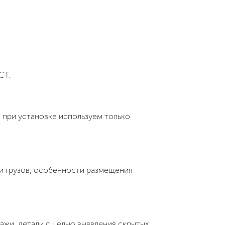
СТ.
, при установке используем только
и грузов, особенности размещения
жи, детали с целью выявления скрытых